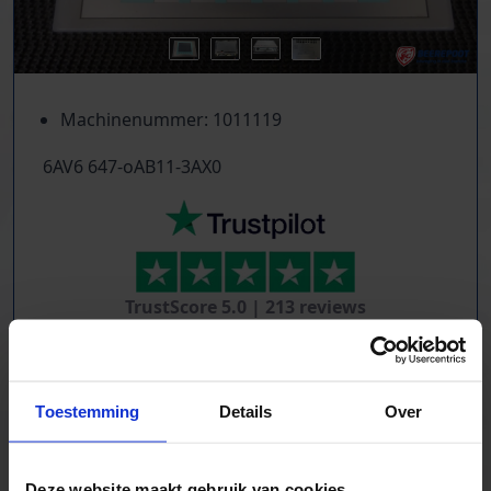
Machinenummer: 1011119
6AV6 647-oAB11-3AX0
TrustScore
5.0
|
213
reviews
Tientallen dozensluitmachines beschikbaar
Foliewikkelaars, palletmagazijnen, kettingbanen
Toestemming
Details
Over
Compressoren, schroeftransporteurs, trappen
Trilgoten en zeven
Aandrijftechniek & Pneumatiek
Deze website maakt gebruik van cookies