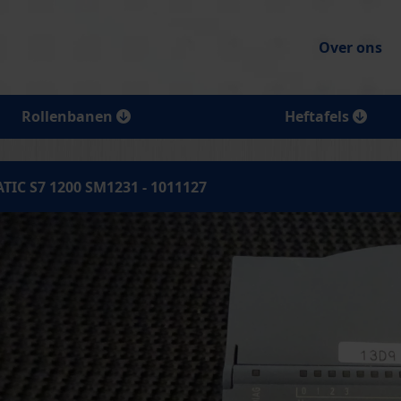
Over ons
Rollenbanen
Heftafels
TIC S7 1200 SM1231 - 1011127