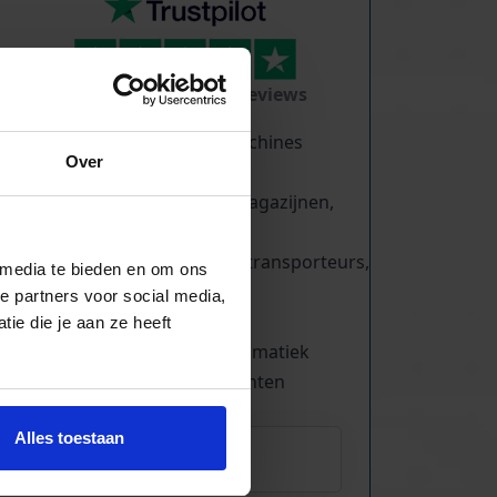
TrustScore
5.0
|
213
reviews
Tientallen dozensluitmachines
Over
beschikbaar
Foliewikkelaars, palletmagazijnen,
kettingbanen
Compressoren, schroeftransporteurs,
 media te bieden en om ons
trappen
e partners voor social media,
Trilgoten en zeven
ie die je aan ze heeft
Aandrijftechniek & Pneumatiek
Elektronische componenten
Alles toestaan