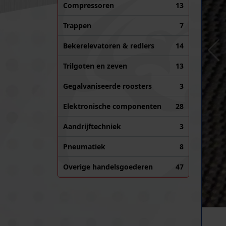
Compressoren
13
Trappen
7
Bekerelevatoren & redlers
14
Trilgoten en zeven
13
Gegalvaniseerde roosters
3
Elektronische componenten
28
Aandrijftechniek
3
Pneumatiek
8
Overige handelsgoederen
47