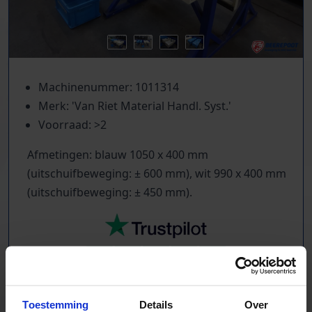
Machinenummer: 1011314
Merk: 'Van Riet Material Handl. Syst.'
Voorraad: >2
Afmetingen: blauw 1050 x 400 mm
(uitschuifbeweging: ± 600 mm), wit 990 x 400 mm
(uitschuifbeweging: ± 450 mm).
TrustScore
5.0
|
213
reviews
Toestemming
Details
Over
Tientallen dozensluitmachines beschikbaar