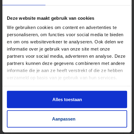
Foliewikkelaars, palletmagazijnen, kettingbanen
Compressoren, schroeftransporteurs, trappen
Deze website maakt gebruik van cookies
Trilgoten en zeven
We gebruiken cookies om content en advertenties te
Aandrijftechniek & Pneumatiek
personaliseren, om functies voor social media te bieden
Elektronische componenten
en om ons websiteverkeer te analyseren. Ook delen we
informatie over je gebruik van onze site met onze
partners voor social media, adverteren en analyse. Deze
partners kunnen deze gegevens combineren met andere
informatie die je aan ze heeft verstrekt of die ze hebben
verzameld op basis van je gebruik van hun services.
Alles toestaan
Aanpassen