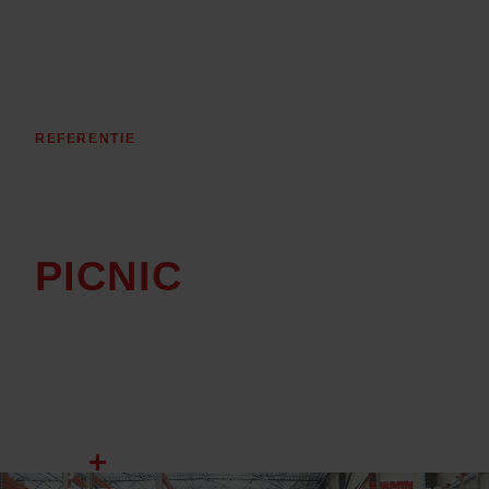
REFERENTIE
BEEREPOOT
IN BEDRIJF BIJ
PICNIC
Al bijna 11 jaar leveren wij logistieke oplossingen
aan één van de snelstgroeiende online
supermarkten van Europa.
11jr
+