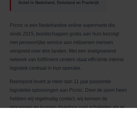
Actief in Nederland, Duitsland en Frankrijk
Picnic is een Nederlandse online supermarkt die,
sinds 2015, boodschappen gratis aan huis bezorgt
met persoonlijke service aan miljoenen mensen
verspreid over drie landen. Met een snelgroeiend
netwerk van fulfillment centers staat efficiënte interne
logistiek centraal in hun operatie.
Beerepoot levert al meer dan 11 jaar passende
logistieke oplossingen aan Picnic. Door de jaren heen
hebben wij regelmatig contact, wij kennen de
processen en kunnen daardoor snel schakelen als er
een vraagstuk is.