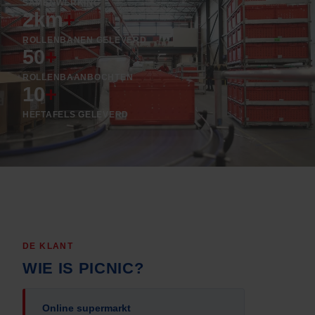
SAMENWERKING
2km
+
ROLLENBANEN GELEVERD
50
+
ROLLENBAANBOCHTEN
10
+
HEFTAFELS GELEVERD
DE KLANT
WIE IS PICNIC?
Online supermarkt