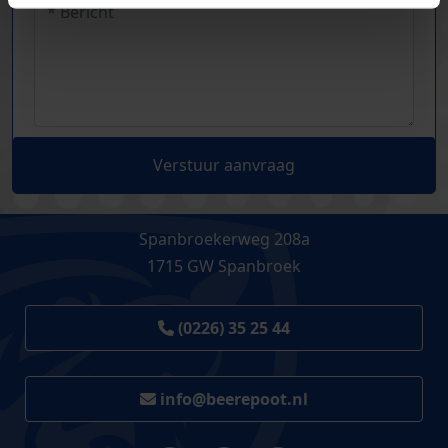
Verstuur aanvraag
Spanbroekerweg 208a
1715 GW Spanbroek
(0226) 35 25 44
info@beerepoot.nl