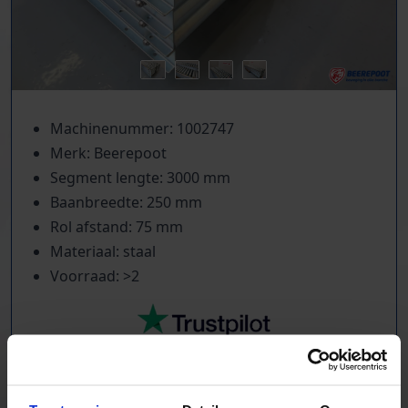
Machinenummer: 1002747
Merk: Beerepoot
Segment lengte: 3000 mm
Baanbreedte: 250 mm
Rol afstand: 75 mm
Materiaal: staal
Voorraad: >2
TrustScore
5.0
|
213
reviews