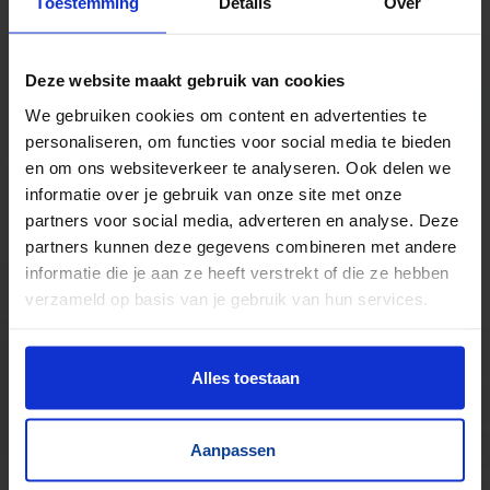
Toestemming
Details
Over
Kilometers rollenbaan uit voorraad leverbaar
Zwaartekracht en aangedreven
Deze website maakt gebruik van cookies
Bochten, harmonicabanen, wissels
We gebruiken cookies om content en advertenties te
Nieuw & gebruikt
personaliseren, om functies voor social media te bieden
Voor talloze toepassingen
en om ons websiteverkeer te analyseren. Ook delen we
Pakjes, doosjes, kratjes, pallets…
informatie over je gebruik van onze site met onze
partners voor social media, adverteren en analyse. Deze
partners kunnen deze gegevens combineren met andere
informatie die je aan ze heeft verstrekt of die ze hebben
verzameld op basis van je gebruik van hun services.
Alles toestaan
Aanpassen