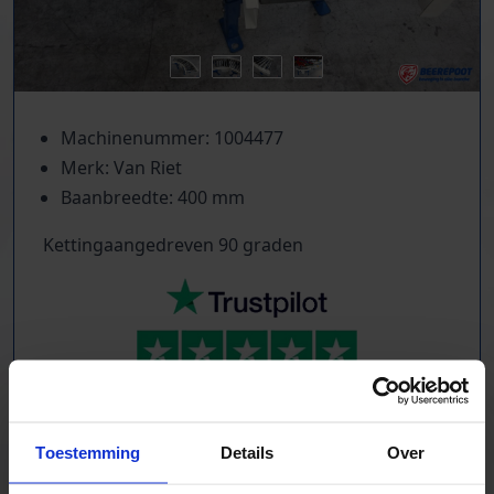
Machinenummer: 1004477
Merk: Van Riet
Baanbreedte: 400 mm
Kettingaangedreven 90 graden
TrustScore
5.0
|
213
reviews
Kilometers rollenbaan uit voorraad leverbaar
Toestemming
Details
Over
Zwaartekracht en aangedreven
Bochten, harmonicabanen, wissels