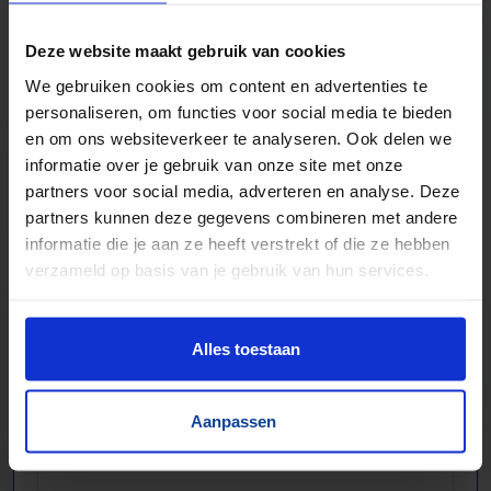
Bochten, harmonicabanen, wissels
Deze website maakt gebruik van cookies
Nieuw & gebruikt
We gebruiken cookies om content en advertenties te
Voor talloze toepassingen
personaliseren, om functies voor social media te bieden
Pakjes, doosjes, kratjes, pallets…
en om ons websiteverkeer te analyseren. Ook delen we
informatie over je gebruik van onze site met onze
partners voor social media, adverteren en analyse. Deze
partners kunnen deze gegevens combineren met andere
informatie die je aan ze heeft verstrekt of die ze hebben
verzameld op basis van je gebruik van hun services.
Alles toestaan
Aanpassen