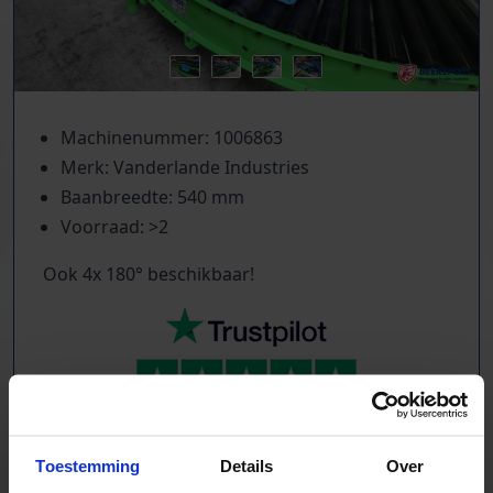
Machinenummer: 1006863
Merk: Vanderlande Industries
Baanbreedte: 540 mm
Voorraad: >2
Ook 4x 180° beschikbaar!
TrustScore
5.0
|
213
reviews
Kilometers rollenbaan uit voorraad leverbaar
Toestemming
Details
Over
Zwaartekracht en aangedreven