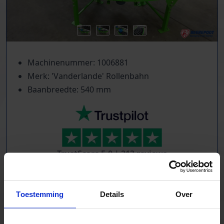
Machinenummer: 1006881
Merk: 'Vanderlande' Rollenbahn
Baanbreedte: 540 mm
TrustScore
5.0
|
213
reviews
Kilometers rollenbaan uit voorraad leverbaar
Zwaartekracht en aangedreven
Toestemming
Details
Over
Bochten, harmonicabanen, wissels
Nieuw & gebruikt