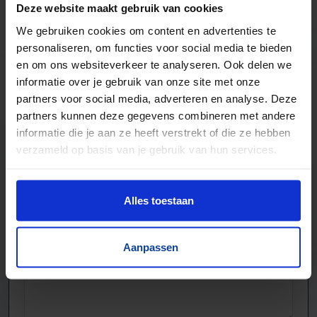
Voor talloze toepassingen
Deze website maakt gebruik van cookies
Pakjes, doosjes, kratjes, pallets…
We gebruiken cookies om content en advertenties te
personaliseren, om functies voor social media te bieden
en om ons websiteverkeer te analyseren. Ook delen we
informatie over je gebruik van onze site met onze
partners voor social media, adverteren en analyse. Deze
partners kunnen deze gegevens combineren met andere
informatie die je aan ze heeft verstrekt of die ze hebben
verzameld op basis van je gebruik van hun services.
Alles toestaan
Aanpassen