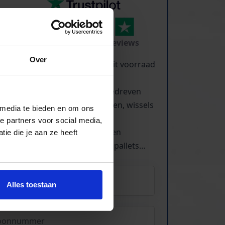
TrustScore
5.0
|
213
reviews
Over
Kilometers rollenbaan uit voorraad
leverbaar
Zwaartekracht en aangedreven
Bochten, harmonicabanen, wissels
 media te bieden en om ons
Nieuw & gebruikt
e partners voor social media,
Voor talloze toepassingen
ie die je aan ze heeft
Pakjes, doosjes, kratjes, pallets…
Alles toestaan