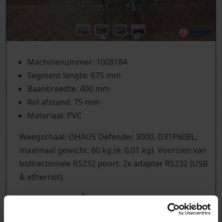
Machinenummer: 1008184
Segment lengte: 675 mm
Baanbreedte: 400 mm
Rol afstand: 75 mm
Materiaal: PVC
Weegschaal: OHAUS Defender 3000, D31P60BL,
maximaal gewicht: 60 kg (e: 0,01 kg). Voorzien van
bidirectionele RS232 poort. 2x adapter RS232 (USB
& ethernet).