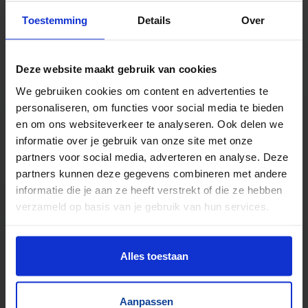
Toestemming
Details
Over
TrustScore
5.0
|
213
reviews
Kilometers rollenbaan uit voorraad leverbaar
Deze website maakt gebruik van cookies
Zwaartekracht en aangedreven
We gebruiken cookies om content en advertenties te
Bochten, harmonicabanen, wissels
personaliseren, om functies voor social media te bieden
Nieuw & gebruikt
en om ons websiteverkeer te analyseren. Ook delen we
Voor talloze toepassingen
informatie over je gebruik van onze site met onze
Pakjes, doosjes, kratjes, pallets…
partners voor social media, adverteren en analyse. Deze
partners kunnen deze gegevens combineren met andere
informatie die je aan ze heeft verstrekt of die ze hebben
verzameld op basis van je gebruik van hun services.
Alles toestaan
Aanpassen