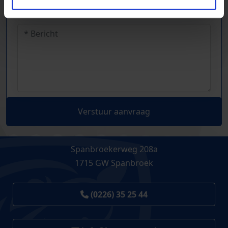
Verstuur aanvraag
Spanbroekerweg 208a
1715 GW Spanbroek
(0226) 35 25 44