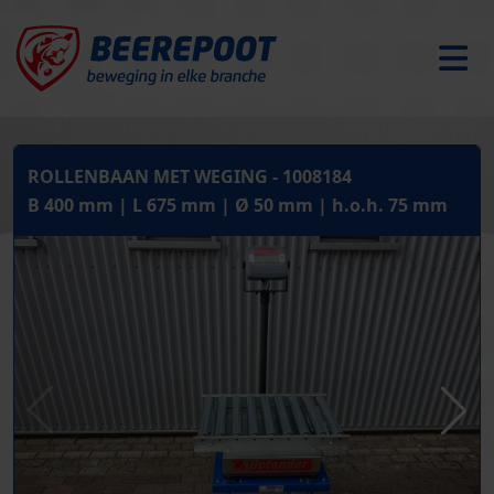
ROLLENBAAN MET WEGING - 1008184
B 400 mm | L 675 mm | Ø 50 mm | h.o.h. 75 mm