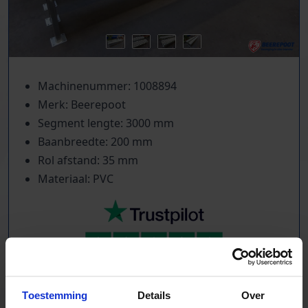
Machinenummer: 1008894
Merk: Beerepoot
Segment lengte: 3000 mm
Baanbreedte: 200 mm
Rol afstand: 35 mm
Materiaal: PVC
TrustScore
5.0
|
213
reviews
Toestemming
Details
Over
Kilometers rollenbaan uit voorraad leverbaar