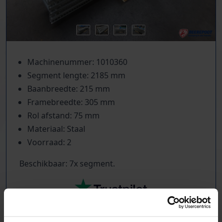
Machinenummer: 1010360
Segment lengte: 2185 mm
Baanbreedte: 215 mm
Framebreedte: 305 mm
Rol afstand: 75 mm
Materiaal: Staal
Voorraad: 2
Beschikbaar: 7x segment.