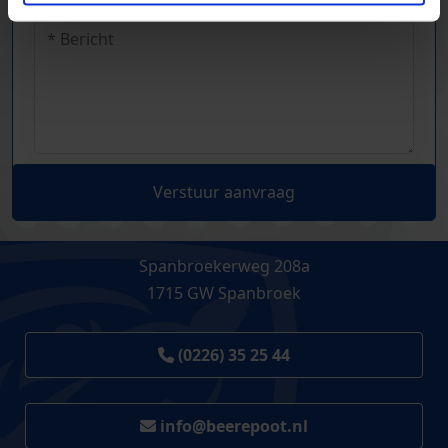
Verstuur aanvraag
Spanbroekerweg 208a
1715 GW Spanbroek
(0226) 35 25 44
info@beerepoot.nl