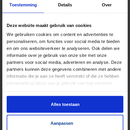
TrustScore
5.0
|
213
reviews
Toestemming
Details
Over
Kilometers rollenbaan uit voorraad leverbaar
Zwaartekracht en aangedreven
Deze website maakt gebruik van cookies
Bochten, harmonicabanen, wissels
We gebruiken cookies om content en advertenties te
Nieuw & gebruikt
personaliseren, om functies voor social media te bieden
Voor talloze toepassingen
en om ons websiteverkeer te analyseren. Ook delen we
Pakjes, doosjes, kratjes, pallets…
informatie over je gebruik van onze site met onze
partners voor social media, adverteren en analyse. Deze
partners kunnen deze gegevens combineren met andere
informatie die je aan ze heeft verstrekt of die ze hebben
verzameld op basis van je gebruik van hun services.
Alles toestaan
Aanpassen