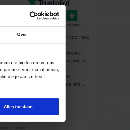
TrustScore
5.0
|
213
reviews
Over
Kilometers rollenbaan uit voorraad
leverbaar
Zwaartekracht en aangedreven
Bochten, harmonicabanen, wissels
 media te bieden en om ons
Nieuw & gebruikt
e partners voor social media,
Voor talloze toepassingen
ie die je aan ze heeft
Pakjes, doosjes, kratjes, pallets…
Alles toestaan