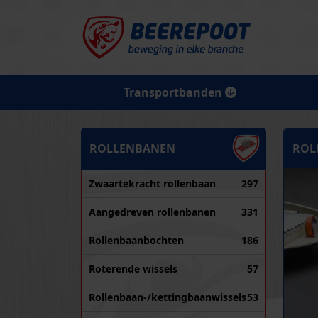
Transportbanden
ROLLENBANEN
ROL
Zwaartekracht rollenbaan
297
Aangedreven rollenbanen
331
Rollenbaanbochten
186
Roterende wissels
57
Rollenbaan-/kettingbaanwissels
53