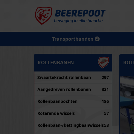
Transportbanden
ROLLENBANEN
ROLL
Zwaartekracht rollenbaan
297
Aangedreven rollenbanen
331
Rollenbaanbochten
186
Roterende wissels
57
Rollenbaan-/kettingbaanwissels
53