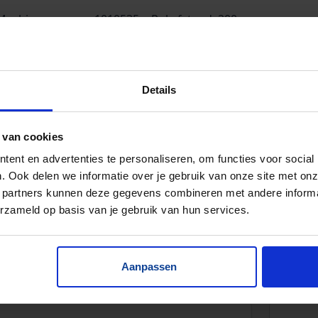
Machinenummer: 1010535
Rol afstand: 200 mm
Segment lengte: 2880 mm
Materiaal: staal
Baanbreedte: 255 mm
Voorraad: >2
Framebreedte: 300 mm
Details
schikbaar: 3x 2880 mm, 3x 1500 mm.
 van cookies
ent en advertenties te personaliseren, om functies voor social
. Ook delen we informatie over je gebruik van onze site met onz
 partners kunnen deze gegevens combineren met andere informat
erzameld op basis van je gebruik van hun services.
Aanpassen