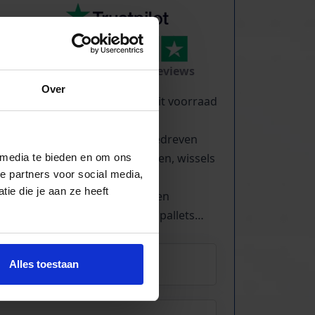
TrustScore
5.0
|
213
reviews
Over
Kilometers rollenbaan uit voorraad
leverbaar
Zwaartekracht en aangedreven
Bochten, harmonicabanen, wissels
 media te bieden en om ons
e partners voor social media,
Nieuw & gebruikt
ie die je aan ze heeft
Voor talloze toepassingen
Pakjes, doosjes, kratjes, pallets…
Alles toestaan