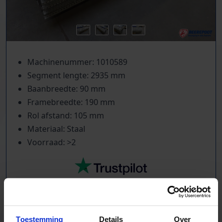
Machinenummer: 1010589
Segment lengte: 2935 mm
Baanbreedte: 90 mm
Framebreedte: 190 mm
Rol afstand: 105 mm
Materiaal: Staal
Voorraad: >2
TrustScore
5.0
|
213
reviews
Toestemming
Details
Over