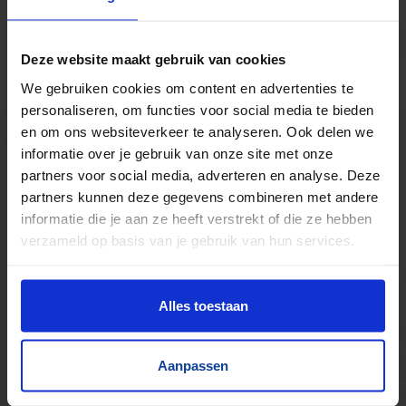
Kilometers rollenbaan uit voorraad leverbaar
Zwaartekracht en aangedreven
Bochten, harmonicabanen, wissels
Deze website maakt gebruik van cookies
Nieuw & gebruikt
We gebruiken cookies om content en advertenties te
Voor talloze toepassingen
personaliseren, om functies voor social media te bieden
Pakjes, doosjes, kratjes, pallets…
en om ons websiteverkeer te analyseren. Ook delen we
informatie over je gebruik van onze site met onze
partners voor social media, adverteren en analyse. Deze
partners kunnen deze gegevens combineren met andere
informatie die je aan ze heeft verstrekt of die ze hebben
verzameld op basis van je gebruik van hun services.
Alles toestaan
Aanpassen