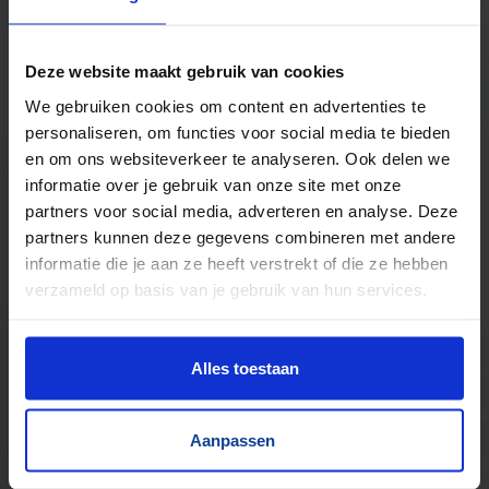
Kilometers rollenbaan uit voorraad leverbaar
Zwaartekracht en aangedreven
Bochten, harmonicabanen, wissels
Deze website maakt gebruik van cookies
Nieuw & gebruikt
We gebruiken cookies om content en advertenties te
Voor talloze toepassingen
personaliseren, om functies voor social media te bieden
Pakjes, doosjes, kratjes, pallets…
en om ons websiteverkeer te analyseren. Ook delen we
informatie over je gebruik van onze site met onze
partners voor social media, adverteren en analyse. Deze
partners kunnen deze gegevens combineren met andere
informatie die je aan ze heeft verstrekt of die ze hebben
verzameld op basis van je gebruik van hun services.
Alles toestaan
Aanpassen