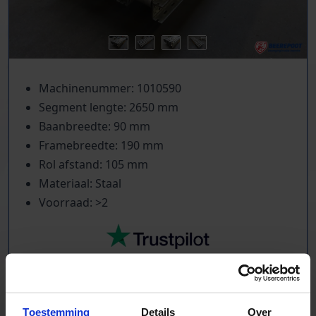
Machinenummer: 1010590
Segment lengte: 2650 mm
Baanbreedte: 90 mm
Framebreedte: 190 mm
Rol afstand: 105 mm
Materiaal: Staal
Voorraad: >2
TrustScore
5.0
|
213
reviews
Toestemming
Details
Over