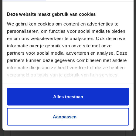
Bochten, harmonicabanen, wissels
Deze website maakt gebruik van cookies
Nieuw & gebruikt
We gebruiken cookies om content en advertenties te
Voor talloze toepassingen
personaliseren, om functies voor social media te bieden
Pakjes, doosjes, kratjes, pallets…
en om ons websiteverkeer te analyseren. Ook delen we
informatie over je gebruik van onze site met onze
partners voor social media, adverteren en analyse. Deze
partners kunnen deze gegevens combineren met andere
informatie die je aan ze heeft verstrekt of die ze hebben
verzameld op basis van je gebruik van hun services.
Alles toestaan
Aanpassen