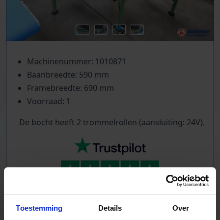
Machinenummer: 1010871
Baanbreedte: 590 mm
Framebreedte: 690 mm
Voorraad: 1
De bocht heeft 2 trommelrollen (aansluiting: 24V).
TrustScore
5.0
|
213
reviews
Kilometers rollenbaan uit voorraad leverbaar
Toestemming
Details
Over
Zwaartekracht en aangedreven