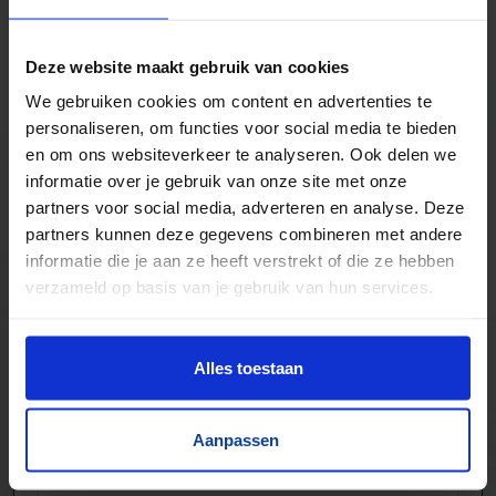
Zwaartekracht en aangedreven
Bochten, harmonicabanen, wissels
Deze website maakt gebruik van cookies
Nieuw & gebruikt
We gebruiken cookies om content en advertenties te
Voor talloze toepassingen
personaliseren, om functies voor social media te bieden
Pakjes, doosjes, kratjes, pallets…
en om ons websiteverkeer te analyseren. Ook delen we
informatie over je gebruik van onze site met onze
partners voor social media, adverteren en analyse. Deze
partners kunnen deze gegevens combineren met andere
informatie die je aan ze heeft verstrekt of die ze hebben
verzameld op basis van je gebruik van hun services.
Alles toestaan
Aanpassen