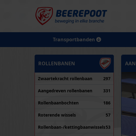
Transportbanden
ROLLENBANEN
AAN
Zwaartekracht rollenbaan
297
Aangedreven rollenbanen
331
Rollenbaanbochten
186
Roterende wissels
57
Rollenbaan-/kettingbaanwissels
53