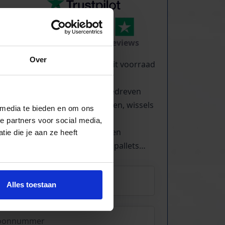
TrustScore
5.0
|
213
reviews
Over
Kilometers rollenbaan uit voorraad
leverbaar
Zwaartekracht en aangedreven
Bochten, harmonicabanen, wissels
 media te bieden en om ons
Nieuw & gebruikt
e partners voor social media,
Voor talloze toepassingen
ie die je aan ze heeft
Pakjes, doosjes, kratjes, pallets…
Alles toestaan