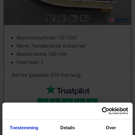
Machinenummer: 1011267
Merk: 'Vanderlande Industries'
Baanbreedte: 540 mm
Voorraad: 1
Rechte gedeelte: 670 mm lang.
TrustScore
5.0
|
213
reviews
Kilometers rollenbaan uit voorraad leverbaar
Toestemming
Details
Over
Zwaartekracht en aangedreven