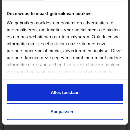
Bochten, harmonicabanen, wissels
Deze website maakt gebruik van cookies
Nieuw & gebruikt
We gebruiken cookies om content en advertenties te
Voor talloze toepassingen
personaliseren, om functies voor social media te bieden
Pakjes, doosjes, kratjes, pallets…
en om ons websiteverkeer te analyseren. Ook delen we
informatie over je gebruik van onze site met onze
partners voor social media, adverteren en analyse. Deze
partners kunnen deze gegevens combineren met andere
informatie die je aan ze heeft verstrekt of die ze hebben
verzameld op basis van je gebruik van hun services.
Alles toestaan
Aanpassen