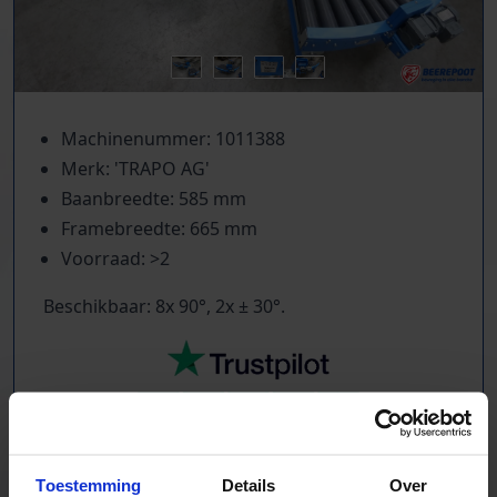
Machinenummer: 1011388
Merk: 'TRAPO AG'
Baanbreedte: 585 mm
Framebreedte: 665 mm
Voorraad: >2
Beschikbaar: 8x 90°, 2x ± 30°.
TrustScore
5.0
|
213
reviews
Toestemming
Details
Over
Kilometers rollenbaan uit voorraad leverbaar