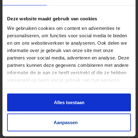
Zwaartekracht en aangedreven
Bochten, harmonicabanen, wissels
Deze website maakt gebruik van cookies
Nieuw & gebruikt
We gebruiken cookies om content en advertenties te
Voor talloze toepassingen
personaliseren, om functies voor social media te bieden
Pakjes, doosjes, kratjes, pallets…
en om ons websiteverkeer te analyseren. Ook delen we
informatie over je gebruik van onze site met onze
partners voor social media, adverteren en analyse. Deze
partners kunnen deze gegevens combineren met andere
informatie die je aan ze heeft verstrekt of die ze hebben
verzameld op basis van je gebruik van hun services.
Alles toestaan
Aanpassen