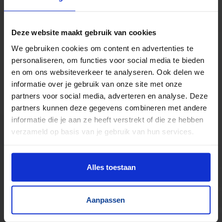
Kilometers rollenbaan uit voorraad leverbaar
Zwaartekracht en aangedreven
Bochten, harmonicabanen, wissels
Deze website maakt gebruik van cookies
Nieuw & gebruikt
We gebruiken cookies om content en advertenties te
Voor talloze toepassingen
personaliseren, om functies voor social media te bieden
Pakjes, doosjes, kratjes, pallets…
en om ons websiteverkeer te analyseren. Ook delen we
informatie over je gebruik van onze site met onze
partners voor social media, adverteren en analyse. Deze
partners kunnen deze gegevens combineren met andere
informatie die je aan ze heeft verstrekt of die ze hebben
verzameld op basis van je gebruik van hun services.
Alles toestaan
Aanpassen