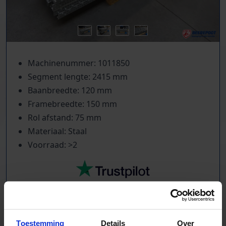
Machinenummer: 1011850
Segment lengte: 2415 mm
Baanbreedte: 120 mm
Framebreedte: 150 mm
Rol afstand: 75 mm
Materiaal: Staal
Voorraad: >2
TrustScore
5.0
|
213
reviews
Toestemming
Details
Over