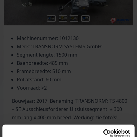
Machinenummer: 1012130
Merk: ‘TRANSNORM SYSTEMS GmbH’
Segment lengte: 1500 mm
Baanbreedte: 485 mm
Framebreedte: 510 mm
Rol afstand: 60 mm
Voorraad: >2
Bouwjaar: 2017. Benaming ‘TRANSNORM’: TS 4800
– SE Ausschleusförderer. Uitsluissegment: ± 300
mm lang x 400 mm breed. Werking: zie foto’s!