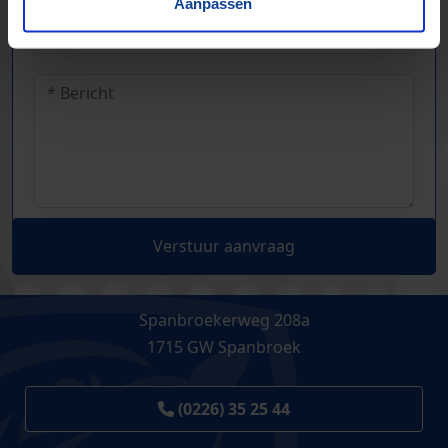
Aanpassen
Verstuur aanvraag
Spanbroekerweg 208a
1715 GW Spanbroek
(0226) 35 25 44