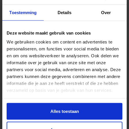
Toestemming
Details
Over
TrustScore
5.0
|
213
reviews
Kilometers rollenbaan uit voorraad leverbaar
Deze website maakt gebruik van cookies
Zwaartekracht en aangedreven
We gebruiken cookies om content en advertenties te
Bochten, harmonicabanen, wissels
personaliseren, om functies voor social media te bieden
Nieuw & gebruikt
en om ons websiteverkeer te analyseren. Ook delen we
Voor talloze toepassingen
informatie over je gebruik van onze site met onze
Pakjes, doosjes, kratjes, pallets…
partners voor social media, adverteren en analyse. Deze
partners kunnen deze gegevens combineren met andere
informatie die je aan ze heeft verstrekt of die ze hebben
verzameld op basis van je gebruik van hun services.
Alles toestaan