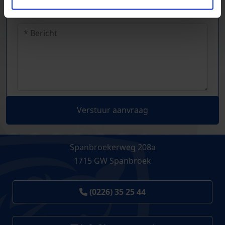
Verstuur aanvraag
Spanbroekerweg 208a
1715 GW Spanbroek
(0226) 35 25 44