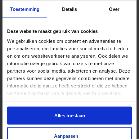
Toestemming
Details
Over
TrustScore
5.0
|
213
reviews
Kilometers rollenbaan uit voorraad leverbaar
Deze website maakt gebruik van cookies
Zwaartekracht en aangedreven
We gebruiken cookies om content en advertenties te
Bochten, harmonicabanen, wissels
personaliseren, om functies voor social media te bieden
Nieuw & gebruikt
en om ons websiteverkeer te analyseren. Ook delen we
Voor talloze toepassingen
informatie over je gebruik van onze site met onze
Pakjes, doosjes, kratjes, pallets…
partners voor social media, adverteren en analyse. Deze
partners kunnen deze gegevens combineren met andere
informatie die je aan ze heeft verstrekt of die ze hebben
verzameld op basis van je gebruik van hun services.
Alles toestaan
Aanpassen