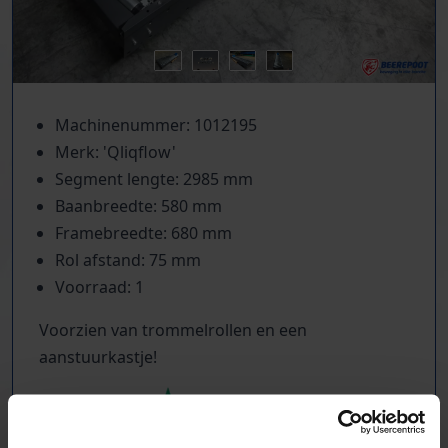
Machinenummer: 1012195
Merk: 'Qliqflow'
Segment lengte: 2985 mm
Baanbreedte: 580 mm
Framebreedte: 680 mm
Rol afstand: 75 mm
Voorraad: 1
Voorzien van trommelrollen en een
aanstuurkastje!