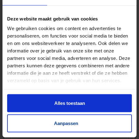
Zwaartekracht en aangedreven
Bochten, harmonicabanen, wissels
Deze website maakt gebruik van cookies
Nieuw & gebruikt
We gebruiken cookies om content en advertenties te
Voor talloze toepassingen
personaliseren, om functies voor social media te bieden
Pakjes, doosjes, kratjes, pallets…
en om ons websiteverkeer te analyseren. Ook delen we
informatie over je gebruik van onze site met onze
partners voor social media, adverteren en analyse. Deze
partners kunnen deze gegevens combineren met andere
informatie die je aan ze heeft verstrekt of die ze hebben
verzameld op basis van je gebruik van hun services.
Alles toestaan
Aanpassen