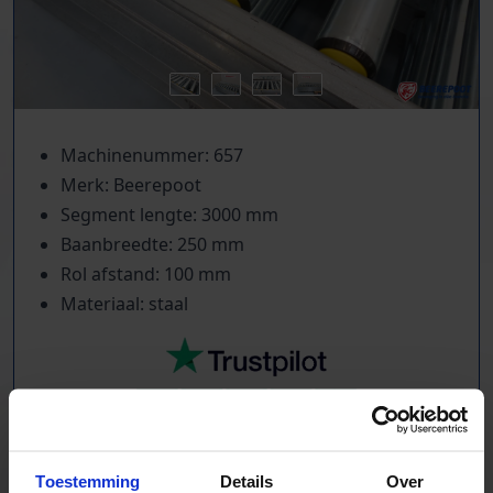
Machinenummer: 657
Merk: Beerepoot
Segment lengte: 3000 mm
Baanbreedte: 250 mm
Rol afstand: 100 mm
Materiaal: staal
TrustScore
5.0
|
213
reviews
Toestemming
Details
Over
Kilometers rollenbaan uit voorraad leverbaar