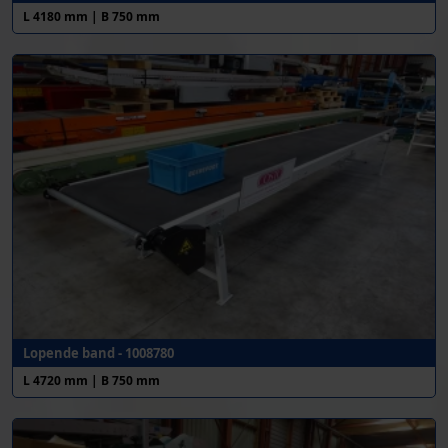
L 4180 mm | B 750 mm
Lopende band - 1008780
L 4720 mm | B 750 mm