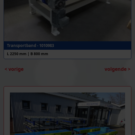
Transportband - 1010983
L 2250 mm | B 800 mm
< vorige
volgende >