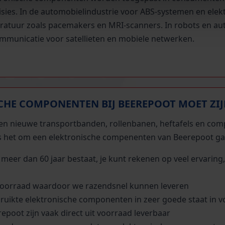
isies. In de automobielindustrie voor ABS-systemen en elek
ratuur zoals pacemakers en MRI-scanners. In robots en aut
ommunicatie voor satellieten en mobiele netwerken.
CHE COMPONENTEN BIJ BEEREPOOT MOET ZI
te en nieuwe transportbanden, rollenbanen, heftafels en comp
ls het om een elektronische compenenten van Beerepoot gaat
al meer dan 60 jaar bestaat, je kunt rekenen op veel ervari
voorraad waardoor we razendsnel kunnen leveren
ruikte elektronische componenten in zeer goede staat in 
poot zijn vaak direct uit voorraad leverbaar