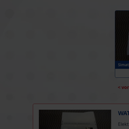
Simat
< vo
WAT
Elek