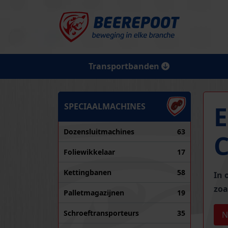
Transportbanden
SPECIAALMACHINES
Dozensluitmachines
63
Foliewikkelaar
17
Kettingbanen
58
In 
zoa
Palletmagazijnen
19
Schroeftransporteurs
35
N