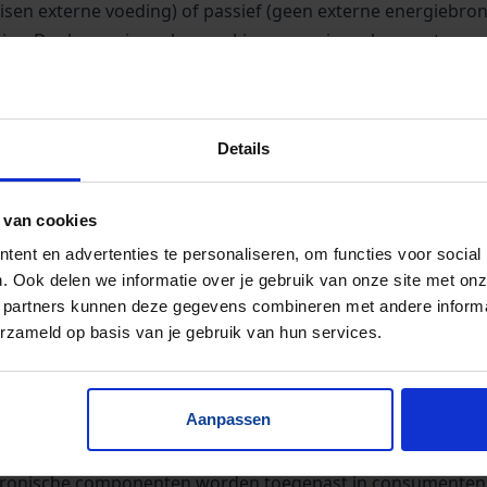
isen externe voeding) of passief (geen externe energiebron
ties. Denk aan signaalverwerking, energieopslag en stroom
Details
CHE COMPONENTEN
 van cookies
antal voordelen. Elektronische componenten zijn:
ent en advertenties te personaliseren, om functies voor social
n en AI-systemen
. Ook delen we informatie over je gebruik van onze site met onz
 partners kunnen deze gegevens combineren met andere informat
erzameld op basis van je gebruik van hun services.
Aanpassen
PASSINGEN VAN EEN ELEKTRONISCHE COMP
tronische componenten worden toegepast in consumenten e