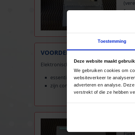
(vere
func
Toestemming
VOORDELEN VAN ELEKTRONIS
Deze website maakt gebruik
Elektronische componenten hebben een a
We gebruiken cookies om cont
essentieel voor slimme technologieë
websiteverkeer te analyseren
zijn compact en veelzijdig
adverteren en analyse. Deze
verstrekt of die ze hebben v
TOE
Elek