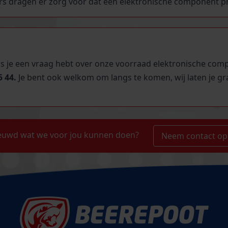
 dragen er zorg voor dat een elektronische component prec
ls je een vraag hebt over onze voorraad elektronische com
5 44.
Je bent ook welkom om langs te komen, wij laten je g
euwd wat we voor jou kunnen doen?
Neem contact op