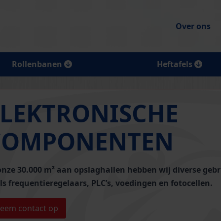
Over ons
Rollenbanen
Heftafels
ELEKTRONISCHE
COMPONENTEN
onze 30.000 m² aan opslaghallen hebben wij
diverse geb
ls frequentieregelaars, PLC’s, voedingen en fotocellen
.
eem contact op