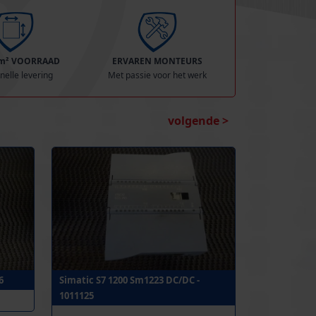
 m² VOORRAAD
ERVAREN MONTEURS
nelle levering
Met passie voor het werk
volgende >
6
Simatic S7 1200 Sm1223 DC/DC -
1011125