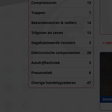
Compressoren
13
Trappen
7
Bekerelevatoren & redlers
14
Trilgoten en zeven
13
< vo
Gegalvaniseerde roosters
3
Elektronische componenten
28
Aandrijftechniek
3
Pneumatiek
8
Overige handelsgoederen
47
Simat