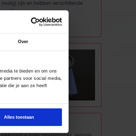
 nodig) zijn en hebben verschillende
regeling.
Over
 media te bieden en om ons
e partners voor social media,
ie die je aan ze heeft
Alles toestaan
ONENT
lektronica zoals smartphones, laptops,