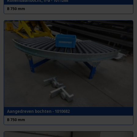
Rollenbaanbocht, n-a - 1011268
B 750 mm
Aangedreven bochten - 1010682
B 750 mm