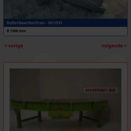
Rollenbaanbochten - 1011533
B 1500 mm
< vorige
volgende >