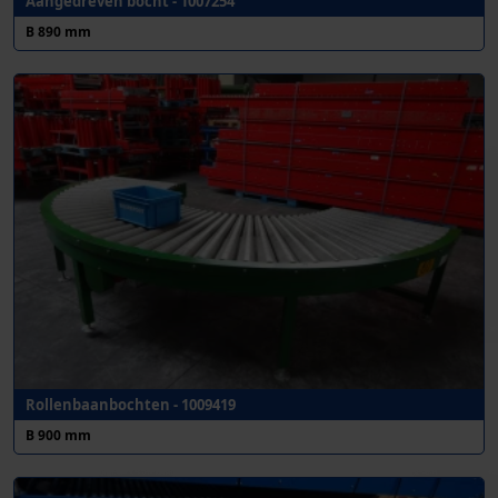
Aangedreven bocht - 1007254
B 890 mm
Rollenbaanbochten - 1009419
B 900 mm