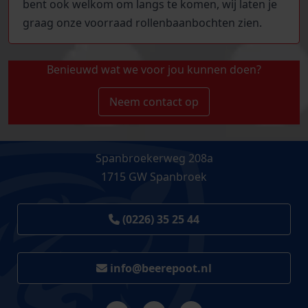
bent ook welkom om langs te komen, wij laten je
graag onze voorraad rollenbaanbochten zien.
Benieuwd wat we voor jou kunnen doen?
Neem contact op
Spanbroekerweg 208a
1715 GW Spanbroek
(0226) 35 25 44
info@beerepoot.nl