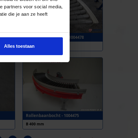
e partners voor social media,
ie die je aan ze heeft
4479
Aangedreven bocht - 1004478
B 400 mm
Alles toestaan
Rollenbaanbocht - 1004475
B 400 mm