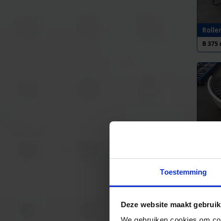
Rolle
B 375
Rolle
B 390
Toestemming
Deze website maakt gebruik
We gebruiken cookies om cont