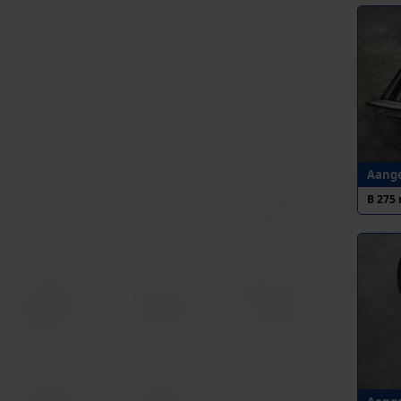
Aange
B 275