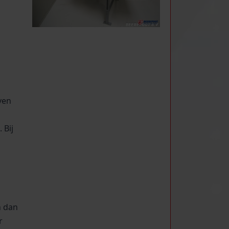
ven
 Bij
n dan
r