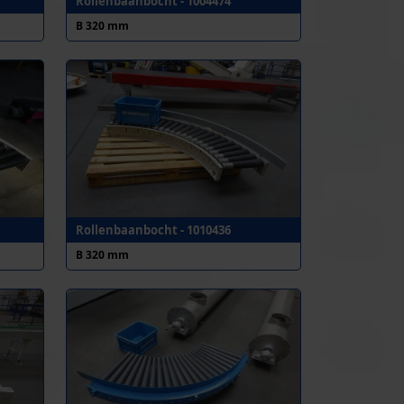
Rollenbaanbocht - 1004474
B 320 mm
Rollenbaanbocht - 1010436
B 320 mm