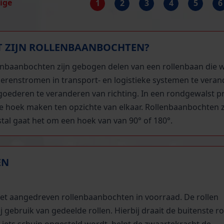
rige
1
2
3
4
5
6
 ZIJN ROLLENBAANBOCHTEN?
enbaanbochten zijn gebogen delen van een rollenbaan die 
erenstromen in transport- en logistieke systemen te vera
oederen te veranderen van richting. In een rondgewalst prof
e hoek maken ten opzichte van elkaar. Rollenbaanbochten zi
tal gaat het om een hoek van van 90° of 180°.
EN
iet aangedreven rollenbaanbochten in voorraad. De rollen
gebruik van gedeelde rollen. Hierbij draait de buitenste ro
t iets schuin opgesteld wordt, helpt de zwaartekracht de