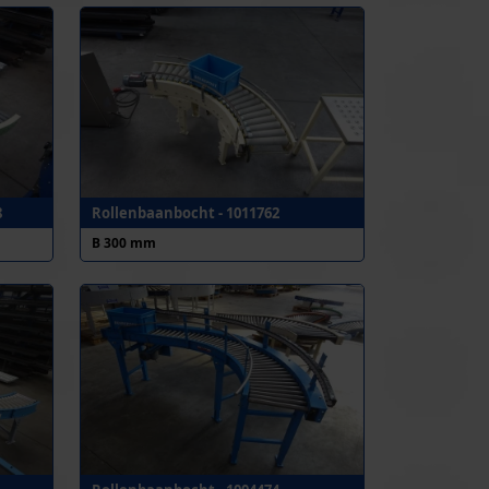
8
Rollenbaanbocht - 1011762
B 300 mm