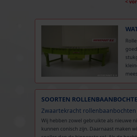
< vo
WAT
Roll
goed
stukg
klein
mees
SOORTEN ROLLENBAANBOCHT
Zwaartekracht rollenbaanbochten
Wij hebben zowel gebruikte als nieuwe n
kunnen conisch zijn. Daarnaast maken wij 
sneller dan de binnenste rol. Als de boch