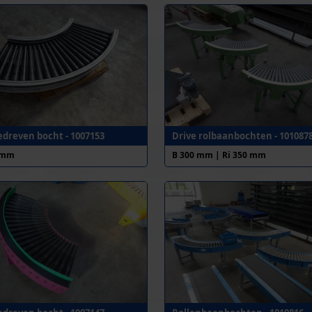
dreven bocht - 1007153
Drive rolbaanbochten - 101087
 mm
B 300 mm | Ri 350 mm