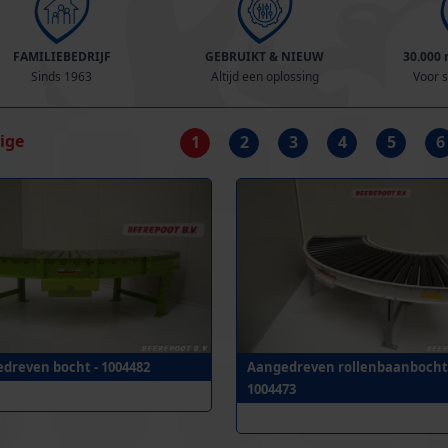
FAMILIEBEDRIJF
GEBRUIKT & NIEUW
30.000
Sinds 1963
Altijd een oplossing
Voor s
rige
1
2
3
4
5
6
dreven bocht - 1004482
Aangedreven rollenbaanbocht 
1004473