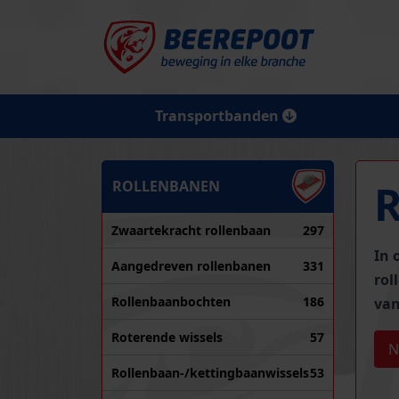
Transportbanden
ROLLENBANEN
Zwaartekracht rollenbaan
297
In 
Aangedreven rollenbanen
331
rol
Rollenbaanbochten
186
van
Roterende wissels
57
N
Rollenbaan-/kettingbaanwissels
53