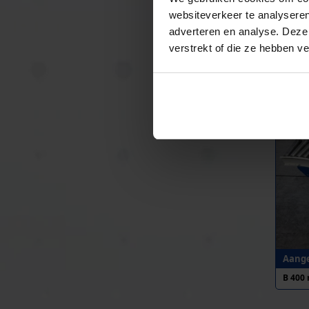
websiteverkeer te analyseren
adverteren en analyse. Deze
verstrekt of die ze hebben v
Aange
B 395
Aange
B 400