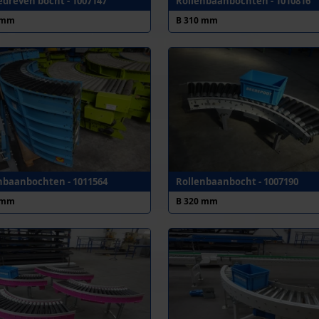
dreven bocht - 1007147
Rollenbaanbochten - 1010816
 mm
B 310 mm
nbaanbochten - 1011564
Rollenbaanbocht - 1007190
 mm
B 320 mm