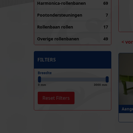
Harmonica-rollenbanen
69
Pootondersteuningen
7
Rollenbaan rollen
17
Overige rollenbanen
49
< vo
FILTERS
Breedte
0 mm
3000 mm
Aange