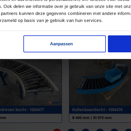
. Ook delen we informatie over je gebruik van onze site met onz
 partners kunnen deze gegevens combineren met andere informat
erzameld op basis van je gebruik van hun services.
dreven bocht - 1007326
Aangedreven rollenbaan - 100
 mm
B 400 mm
Aanpassen
dreven bocht - 1004477
Rollenbaanbocht - 1004476
 mm
B 400 mm | Ri 975 mm