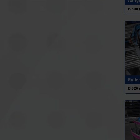
Aange
B 300
Rolle
B 320