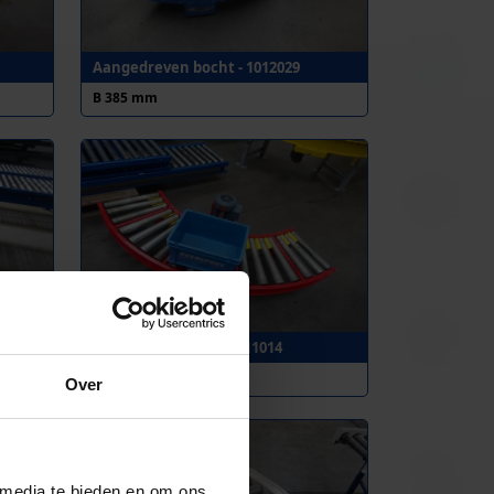
Aangedreven bocht - 1012029
B 385 mm
Rollenbaanbocht - 1011014
B 390 mm
Over
 media te bieden en om ons