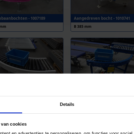
nbaanbochten - 1007189
Aangedreven bocht - 1010741
 mm
B 385 mm
nbaanbocht - 1010583
Aangedreven bocht - 1010891
 mm
B 390 mm
Details
 van cookies
ent en advertenties te personaliseren, om functies voor social