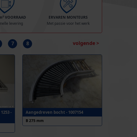
 m² VOORRAAD
ERVAREN MONTEURS
nelle levering
Met passie voor het werk
volgende >
7
8
1253 -
Aangedreven bocht - 1007154
B 275 mm