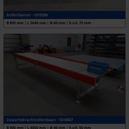
Rollenbanen - 1010586
B 895 mm | L 2640 mm | Ø 60 mm | h.o.h. 75 mm
Zwaartekrachtrollenbaan - 1010607
B 900 mm | L 4000 mm | Ø 40 mm | h.o.h. 50 mm