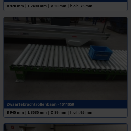
B 920 mm | L 2490 mm | Ø 50 mm | h.o.h. 75 mm
Zwaartekrachtrollenbaan - 1011059
B 945 mm | L 3535 mm | Ø 89 mm | h.o.h. 95 mm