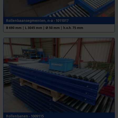
Rollenbaansegmenten, n-a - 1011017
B 690 mm | L 3045 mm | Ø 50 mm | h.o.h. 75 mm
Rollenbanen - 1009115