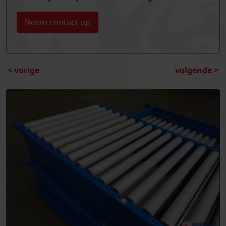
Neem contact op
< vorige
volgende >