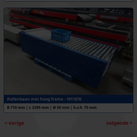
Rollenbaan met hoog frame - 1011676
B 710 mm | L 2395 mm | Ø 50 mm | h.o.h. 75 mm
< vorige
volgende >