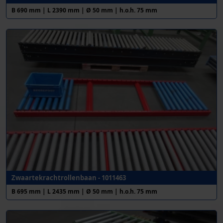
B 690 mm | L 2390 mm | Ø 50 mm | h.o.h. 75 mm
Zwaartekrachtrollenbaan - 1011463
B 695 mm | L 2435 mm | Ø 50 mm | h.o.h. 75 mm