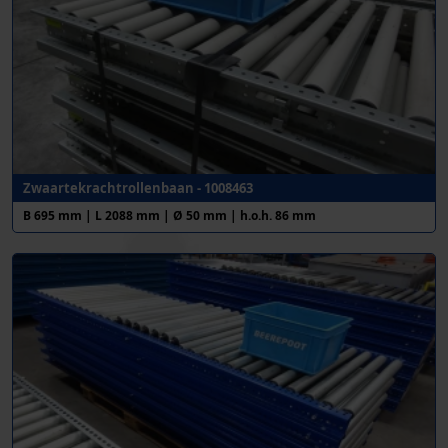
Zwaartekrachtrollenbaan - 1008463
B 695 mm | L 2088 mm | Ø 50 mm | h.o.h. 86 mm