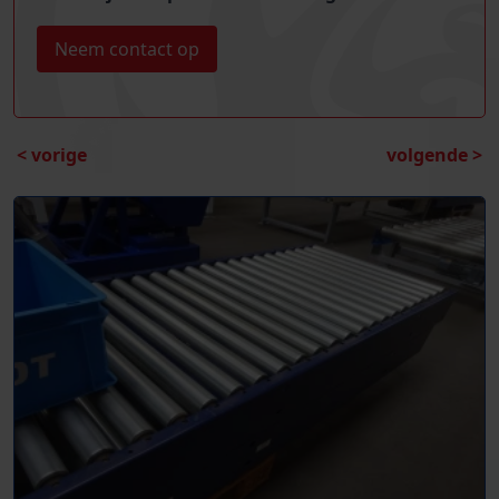
Neem contact op
< vorige
volgende >