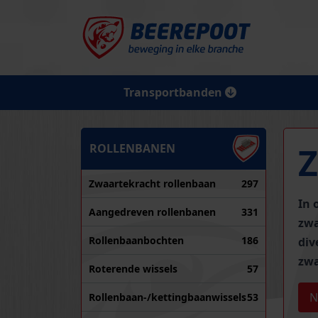
Transportbanden
ROLLENBANEN
Zwaartekracht rollenbaan
297
In 
Aangedreven rollenbanen
331
zwa
Rollenbaanbochten
186
div
zwa
Roterende wissels
57
N
Rollenbaan-/kettingbaanwissels
53