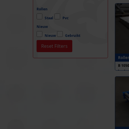
Rollen
Staal
Pvc
Nieuw
Nieuw
Gebruikt
Rolle
B 105
h.o.h