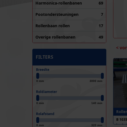
Harmonica-rollenbanen
69
Pootondersteuningen
7
Rollenbaan rollen
17
Overige rollenbanen
49
< vo
FILTERS
Breedte
0 mm
3000 mm
Roldiameter
0 mm
140 mm
Rolle
Rolafstand
B 103
h.o.h.
0 mm
320 mm