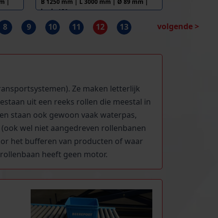
m |
B 1250 mm | L 3000 mm | Ø 89 mm |
h.o.h. 150 mm
volgende >
8
9
10
11
12
13
ansportsystemen). Ze maken letterlijk
staan uit een reeks rollen die meestal in
banen staan ook gewoon vaak waterpas,
(ook wel niet aangedreven rollenbanen
oor het bufferen van producten of waar
rollenbaan heeft geen motor.