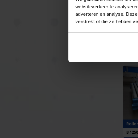
websiteverkeer te analyseren
adverteren en analyse. Deze
verstrekt of die ze hebben v
Rolle
B 117
h.o.h.
Rolle
B 125