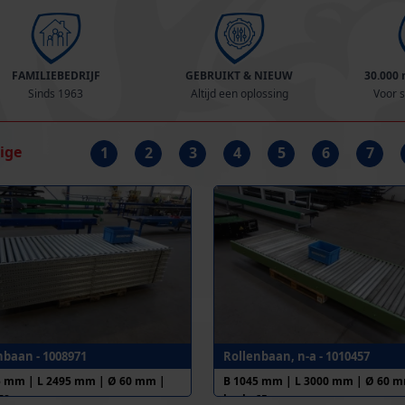
FAMILIEBEDRIJF
GEBRUIKT & NIEUW
30.000
Sinds 1963
Altijd een oplossing
Voor s
rige
1
2
3
4
5
6
7
nbaan - 1008971
Rollenbaan, n-a - 1010457
5 mm | L 2495 mm | Ø 60 mm |
B 1045 mm | L 3000 mm | Ø 60 m
 78 mm
h.o.h. 65 mm