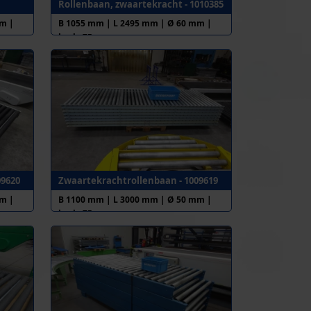
Rollenbaan, zwaartekracht - 1010385
m |
B 1055 mm | L 2495 mm | Ø 60 mm |
h.o.h. 75 mm
09620
Zwaartekrachtrollenbaan - 1009619
m |
B 1100 mm | L 3000 mm | Ø 50 mm |
h.o.h. 75 mm