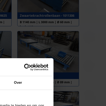
09635
Zwaartekrachtrollenbaan - 1011306
m |
B 1140 mm | L 3000 mm | Ø 60 mm |
h.o.h. 115 mm
Rollenbanen - 1011384
m |
B 1165 mm | L 1500 mm | Ø 89 mm |
Over
h.o.h. 100 mm
 media te bieden en om ons