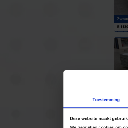
Zwaar
B 113
h.o.h.
Rolle
B 115
Toestemming
h.o.h.
Deze website maakt gebruik
We gebruiken cookies om cont