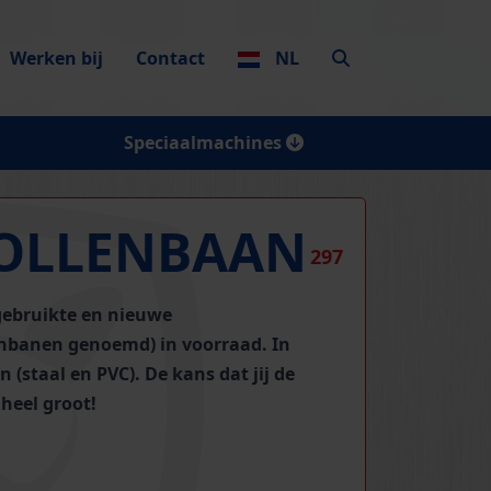
Werken bij
Contact
NL
Speciaalmachines
OLLENBAAN
297
gebruikte en nieuwe
lenbanen genoemd)
in voorraad. In
 (staal en PVC). De kans dat jij de
 heel groot!