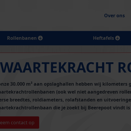
Over ons
Rollenbanen
Heftafels
ZWAARTEKRACHT R
onze 30.000 m² aan opslaghallen hebben wij
kilometers 
artekrachtrollenbanen (ook wel niet aangedreven rol
erse breedtes, roldiameters, rolafstanden en uitvoeringen
artekrachtrollenbaan die je zoekt bij Beerepoot vindt is
eem contact op