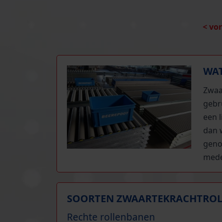
h.o.h.
< vo
WAT
Zwaa
gebr
een 
dan 
geno
mede
SOORTEN ZWAARTEKRACHTRO
Rechte rollenbanen