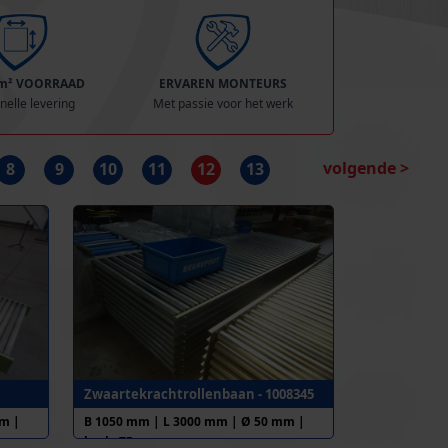
 m² VOORRAAD
ERVAREN MONTEURS
nelle levering
Met passie voor het werk
volgende >
8
9
10
11
12
13
Zwaartekrachtrollenbaan - 1008345
m |
B 1050 mm | L 3000 mm | Ø 50 mm |
h.o.h. 75 mm