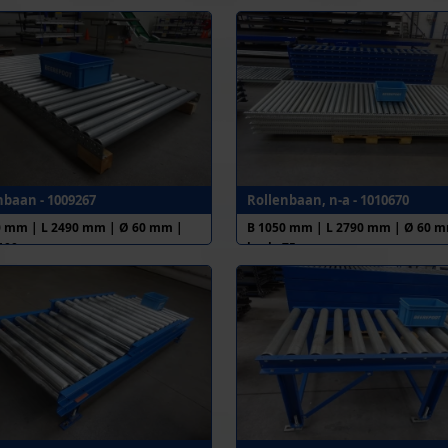
nbaan - 1009267
Rollenbaan, n-a - 1010670
0 mm | L 2490 mm | Ø 60 mm |
B 1050 mm | L 2790 mm | Ø 60 m
. 100 mm
h.o.h. 75 mm