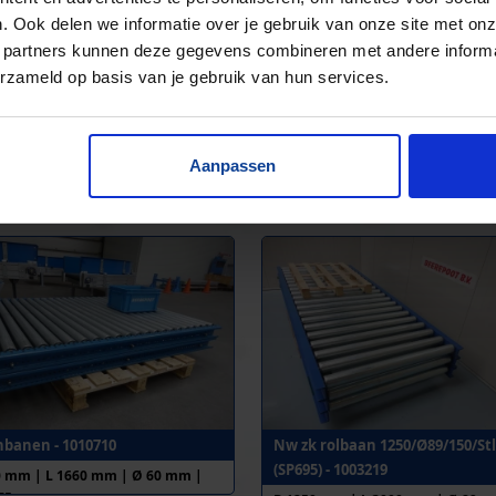
. Ook delen we informatie over je gebruik van onze site met onz
 partners kunnen deze gegevens combineren met andere informat
erzameld op basis van je gebruik van hun services.
nbanen - 1010773
Zwaartekrachtrollenbaan - 10
Aanpassen
5 mm | L 2930 mm | Ø 60 mm |
B 1195 mm | L 2415 mm | Ø 50 m
 75 mm
h.o.h. 75 mm
nbanen - 1010710
Nw zk rolbaan 1250/Ø89/150/Stl
(SP695) - 1003219
0 mm | L 1660 mm | Ø 60 mm |