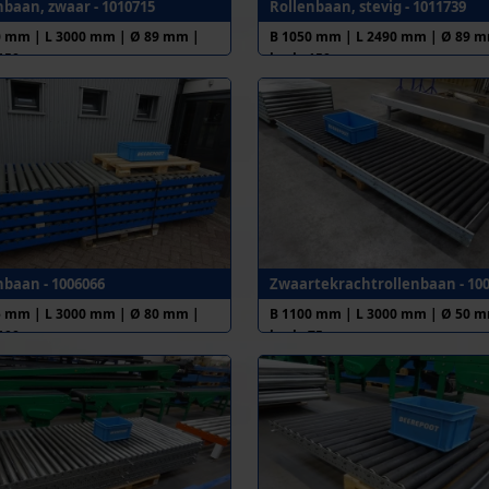
nbaan, zwaar - 1010715
Rollenbaan, stevig - 1011739
0 mm | L 3000 mm | Ø 89 mm |
B 1050 mm | L 2490 mm | Ø 89 m
. 150 mm
h.o.h. 150 mm
nbaan - 1006066
Zwaartekrachtrollenbaan - 10
5 mm | L 3000 mm | Ø 80 mm |
B 1100 mm | L 3000 mm | Ø 50 m
. 100 mm
h.o.h. 75 mm