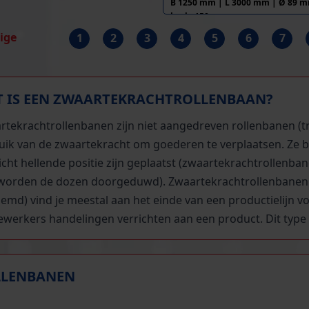
 75 mm
B 1250 mm | L 3000 mm | Ø 89 m
h.o.h. 150 mm
rige
1
2
3
4
5
6
7
 IS EEN ZWAARTEKRACHTROLLENBAAN?
rtekrachtrollenbanen zijn niet aangedreven rollenbanen (tr
uik van de zwaartekracht om goederen te verplaatsen. Ze be
licht hellende positie zijn geplaatst (zwaartekrachtrollen
worden de dozen doorgeduwd). Zwaartekrachtrollenbanen 
emd) vind je meestal aan het einde van een productielijn v
werkers handelingen verrichten aan een product. Dit type 
LLENBANEN