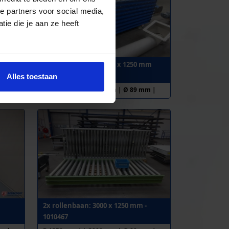
e partners voor social media,
ie die je aan ze heeft
11352
Palletrollenbaan, n-a, x 1250 mm
p/m - 1011053
Alles toestaan
m |
B 1245 mm | L 3000 mm | Ø 89 mm |
h.o.h. 150 mm
2x rollenbaan: 3000 x 1250 mm -
1010467