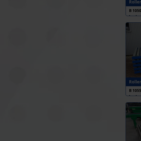
Rolle
B 105
h.o.h
Rolle
B 105
h.o.h