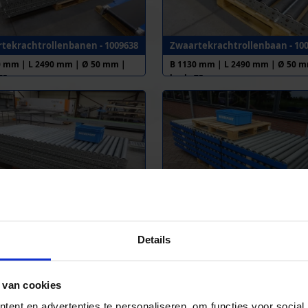
tekrachtrollenbanen - 1009638
Zwaartekrachtrollenbaan - 10
0 mm | L 2490 mm | Ø 50 mm |
B 1130 mm | L 2490 mm | Ø 50 m
 75 mm
h.o.h. 75 mm
nbaan - 1010661
Rollenbaan - 1006067
0 mm | L 2410 mm | Ø 60 mm |
B 1165 mm | L 3000 mm | Ø 80 m
Details
 75 mm
h.o.h. 100 mm
 van cookies
ent en advertenties te personaliseren, om functies voor social